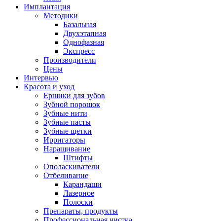
Имплантация
Методики
Базальная
Двухэтапная
Однофазная
Экспресс
Производители
Цены
Интервью
Красота и уход
Ершики для зубов
Зубной порошок
Зубные нити
Зубные пасты
Зубные щетки
Ирригаторы
Наращивание
Штифты
Ополаскиватели
Отбеливание
Карандаши
Лазерное
Полоски
Препараты, продукты
Профессиональная чистка