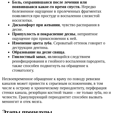
Боль, сохранившаяся после лечения или
появившаяся какое-то время спустя.
Нередко
болезненное ощущение в пролеченных фрагментах
появляются при простуде и воспалении слизистой
носоглотки.
Дискомфорт при жевании
, чувство распирания в
десне.
Припухлость и покраснение десны
, неприятное
ощущение при прикосновении к ней.
Изменение цвета зуба
. Сероватый оттенок говорит о
деструкции дентина.
Образование на десне свища
.
Гнилостный запах
, являющийся следствием
реинфицирования и гнойного воспаления пародонта,
также способен подвигнуть на обращение к
стоматологу.
Несвоевременное обращение к врачу по поводу ревизии
каналов может привести к серьезным осложнениям, в том
числе к острому и хроническому периодонтиту, перфорация
стенки канала, резорбции костной ткани – не только зуба, но и
челюсти. Гранулирующий периодонтит способен вызвать
менингит и отек мозга.
Этапы процедуры