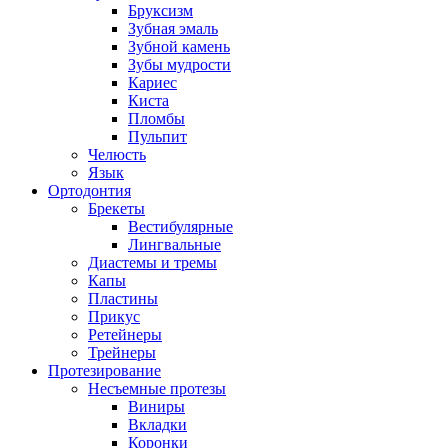
Бруксизм
Зубная эмаль
Зубной камень
Зубы мудрости
Кариес
Киста
Пломбы
Пульпит
Челюсть
Язык
Ортодонтия
Брекеты
Вестибулярные
Лингвальные
Диастемы и тремы
Капы
Пластины
Прикус
Ретейнеры
Трейнеры
Протезирование
Несъемные протезы
Виниры
Вкладки
Коронки