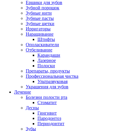
Ершики для зубов
Зубной порошок
Зубные нити
Зубные пасты
Зубные щетки
Ирригаторы
Наращивание
Штифты
Ополаскиватели
Отбеливание
Карандаши
Лазерное
Полоски
Препараты, продукты
Профессиональная чистка
Ультразвуковая
Украшения для зубов
Лечение
Болезни полости рта
Стоматит
Десны
Гингивит
Пародонтоз
Периодонтит
Зубы