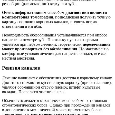
резорбции (рассасывании) верхушки зуба.
Очень информативным способом диагностики является
компьютерная томография
, позволяющая получить точную
картину состояния корневых каналов, выявить все их
ответвления и изгибы.
Необходимость обезболивания устанавливается при опросе
пациента и осмотре зуба. Поскольку пульпа с нервами
удаляется при первом лечении, теоретически
перелечивание
может производиться без обезболивания
. Но максимально
комфортные условия лечения для пациента создает, все же,
местная анестезия.
Ревизия каналов
Лечение начинают с обеспечения доступа к корневому каналу.
Для этого снимают искусственную коронку (при ее наличии),
удаляют бормашиной старую пломбу, штифт, культевые
вкладки. После чего чистят каналы.
Обычно это делается механическим способом – с помощью
стоматологических боров. Однако при прохождении каналов
в дополнение к механической может применяться более
тонкая очистка:
ультразвуковым скалером или