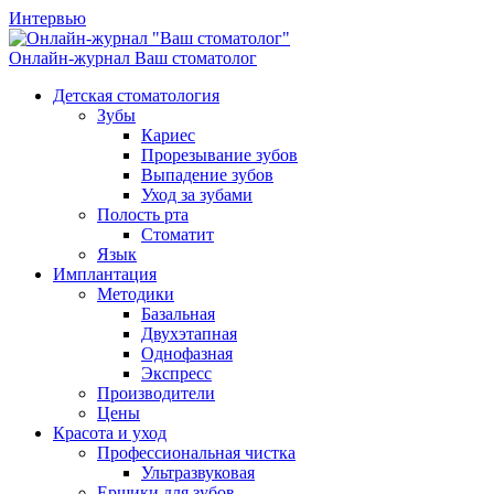
Интервью
Онлайн-журнал
Ваш стоматолог
Детская стоматология
Зубы
Кариес
Прорезывание зубов
Выпадение зубов
Уход за зубами
Полость рта
Стоматит
Язык
Имплантация
Методики
Базальная
Двухэтапная
Однофазная
Экспресс
Производители
Цены
Красота и уход
Профессиональная чистка
Ультразвуковая
Ершики для зубов