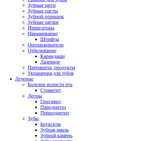
Зубные нити
Зубные пасты
Зубной порошок
Зубные щетки
Ирригаторы
Наращивание
Штифты
Ополаскиватели
Отбеливание
Карандаши
Лазерное
Препараты, продукты
Украшения для зубов
Лечение
Болезни полости рта
Стоматит
Десны
Гингивит
Пародонтоз
Периодонтит
Зубы
Бруксизм
Зубная эмаль
Зубной камень