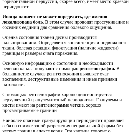
горизонтальной перкуссии, скорее всего, имеет место краевой
периодонтит.
Иногда пациент не может определить, где именно
локализована боль.
В этом случае проводят простукивание и
соседних еединиц для сравнения болевого ощущения.
Оценка состояния тканей десны производится
пальпированием. Определяется консистенция и подвижность
ткани, болевая реакция, флюктуация (наличие жидкости),
границы и размеры очага поражения.
Основную информацию о состоянии и необходимости
ревизии канала получают с помощью
рентгенографии.
В
большинстве случаев рентгеноскопия выявляет очаг
воспаления, деструктивные изменения и иные признаки
патологии.
С помощью рентгенографии хорошо диагностируется
верхушечный гранулематозный периодонтит. Гранулемы и
кисты имеют на рентгенограмме четкие, хорошо
просматриваемые границы.
Наиболее опасный гранулирующий периодонтит проявляет
себя на снимке зоной разрежения неправильной формы без
четких границ в апексе корня. Эта картина говорит о