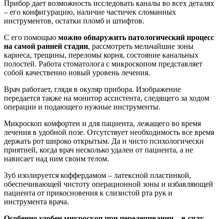
Прибор дает возможность исследовать каналы во всех деталях
– его конфигурацию, наличие частичек сломанных
инструментов, остатки пломб и штифтов.
С его помощью
можно обнаружить патологический процесс
на самой ранней стадии
, рассмотреть мельчайшие зоны
кариеса, трещины, переломы корня, состояние канальных
полостей. Работа стоматолога с микроскопом представляет
собой качественно новый уровень лечения.
Врач работает, глядя в окуляр прибора. Изображение
передается также на монитор ассистента, следящего за ходом
операции и подающего нужные инструменты.
Микроскоп комфортен и для пациента, лежащего во время
лечения в удобной позе. Отсутствует необходимость все время
держать рот широко открытым. Да и чисто психологически
приятней, когда врач несколько удален от пациента, а не
нависает над ним своим телом.
Зуб изолируется коффердамом – латексной пластинкой,
обеспечивающей чистоту операционной зоны и избавляющей
пациента от прикосновения к слизистой рта рук и
инструмента врача.
Особенно удобен микроскоп при перелечивании – в силу