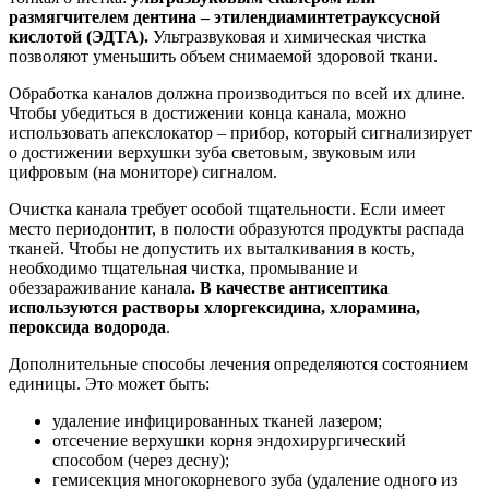
размягчителем дентина – этилендиаминтетрауксусной
кислотой (ЭДТА).
Ультразвуковая и химическая чистка
позволяют уменьшить объем снимаемой здоровой ткани.
Обработка каналов должна производиться по всей их длине.
Чтобы убедиться в достижении конца канала, можно
использовать апекслокатор – прибор, который сигнализирует
о достижении верхушки зуба световым, звуковым или
цифровым (на мониторе) сигналом.
Очистка канала требует особой тщательности. Если имеет
место периодонтит, в полости образуются продукты распада
тканей. Чтобы не допустить их выталкивания в кость,
необходимо тщательная чистка, промывание и
обеззараживание канала
. В качестве антисептика
используются растворы хлоргексидина, хлорамина,
пероксида водорода
.
Дополнительные способы лечения определяются состоянием
единицы. Это может быть:
удаление инфицированных тканей лазером;
отсечение верхушки корня эндохирургический
способом (через десну);
гемисекция многокорневого зуба (удаление одного из