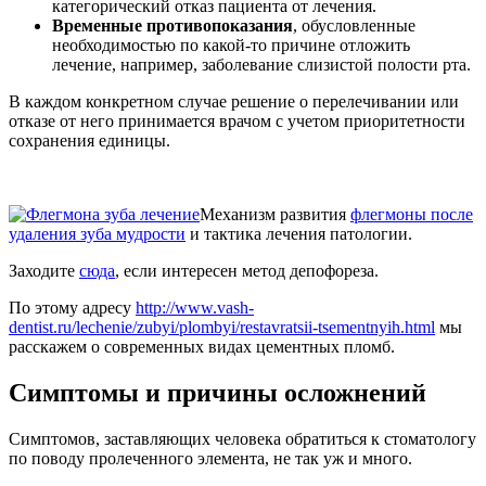
категорический отказ пациента от лечения.
Временные противопоказания
, обусловленные
необходимостью по какой-то причине отложить
лечение, например, заболевание слизистой полости рта.
В каждом конкретном случае решение о перелечивании или
отказе от него принимается врачом с учетом приоритетности
сохранения единицы.
Механизм развития
флегмоны после
удаления зуба мудрости
и тактика лечения патологии.
Заходите
сюда
, если интересен метод депофореза.
По этому адресу
http://www.vash-
dentist.ru/lechenie/zubyi/plombyi/restavratsii-tsementnyih.html
мы
расскажем о современных видах цементных пломб.
Симптомы и причины осложнений
Симптомов, заставляющих человека обратиться к стоматологу
по поводу пролеченного элемента, не так уж и много.