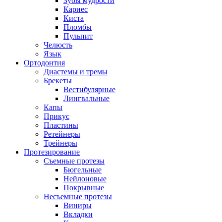
Зубы мудрости
Кариес
Киста
Пломбы
Пульпит
Челюсть
Язык
Ортодонтия
Диастемы и тремы
Брекеты
Вестибулярные
Лингвальные
Капы
Прикус
Пластины
Ретейнеры
Трейнеры
Протезирование
Съемные протезы
Бюгельные
Нейлоновые
Покрывные
Несъемные протезы
Виниры
Вкладки