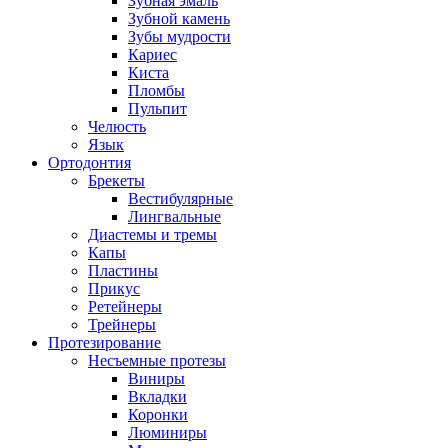
Зубная эмаль
Зубной камень
Зубы мудрости
Кариес
Киста
Пломбы
Пульпит
Челюсть
Язык
Ортодонтия
Брекеты
Вестибулярные
Лингвальные
Диастемы и тремы
Капы
Пластины
Прикус
Ретейнеры
Трейнеры
Протезирование
Несъемные протезы
Виниры
Вкладки
Коронки
Люминиры