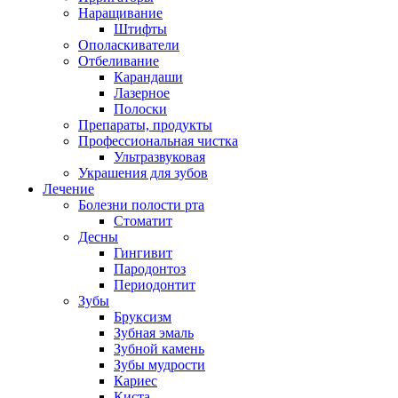
Наращивание
Штифты
Ополаскиватели
Отбеливание
Карандаши
Лазерное
Полоски
Препараты, продукты
Профессиональная чистка
Ультразвуковая
Украшения для зубов
Лечение
Болезни полости рта
Стоматит
Десны
Гингивит
Пародонтоз
Периодонтит
Зубы
Бруксизм
Зубная эмаль
Зубной камень
Зубы мудрости
Кариес
Киста