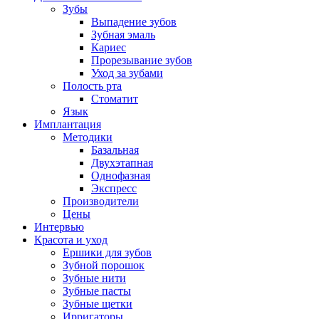
Зубы
Выпадение зубов
Зубная эмаль
Кариес
Прорезывание зубов
Уход за зубами
Полость рта
Стоматит
Язык
Имплантация
Методики
Базальная
Двухэтапная
Однофазная
Экспресс
Производители
Цены
Интервью
Красота и уход
Ершики для зубов
Зубной порошок
Зубные нити
Зубные пасты
Зубные щетки
Ирригаторы