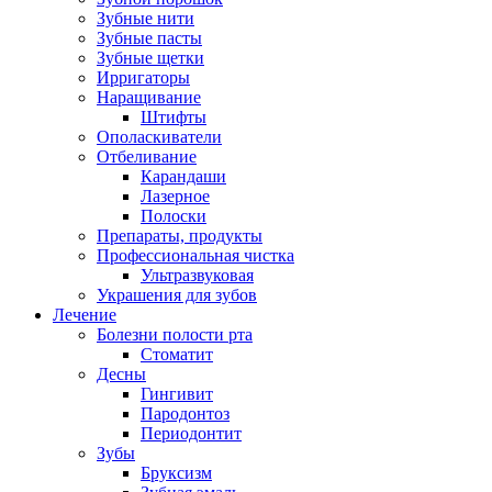
Зубные нити
Зубные пасты
Зубные щетки
Ирригаторы
Наращивание
Штифты
Ополаскиватели
Отбеливание
Карандаши
Лазерное
Полоски
Препараты, продукты
Профессиональная чистка
Ультразвуковая
Украшения для зубов
Лечение
Болезни полости рта
Стоматит
Десны
Гингивит
Пародонтоз
Периодонтит
Зубы
Бруксизм