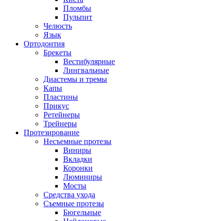
Пломбы
Пульпит
Челюсть
Язык
Ортодонтия
Брекеты
Вестибулярные
Лингвальные
Диастемы и тремы
Капы
Пластины
Прикус
Ретейнеры
Трейнеры
Протезирование
Несъемные протезы
Виниры
Вкладки
Коронки
Люминиры
Мосты
Средства ухода
Съемные протезы
Бюгельные