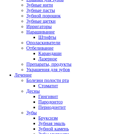
Зубные нити
Зубные пасты
Зубной порошок
Зубные щетки
Ирригаторы
Наращивание
Штифты
Ополаскиватели
Отбеливание
Карандаши
Лазерное
Препараты, продукты
Украшения для зубов
Лечение
Болезни полости рта
Стоматит
Десны
Гингивит
Пародонтоз
Периодонтит
Зубы
Бруксизм
Зубная эмаль
Зубной камень