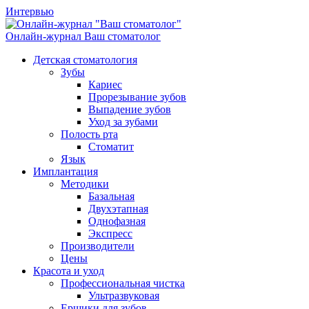
Интервью
Онлайн-журнал
Ваш стоматолог
Детская стоматология
Зубы
Кариес
Прорезывание зубов
Выпадение зубов
Уход за зубами
Полость рта
Стоматит
Язык
Имплантация
Методики
Базальная
Двухэтапная
Однофазная
Экспресс
Производители
Цены
Красота и уход
Профессиональная чистка
Ультразвуковая
Ершики для зубов