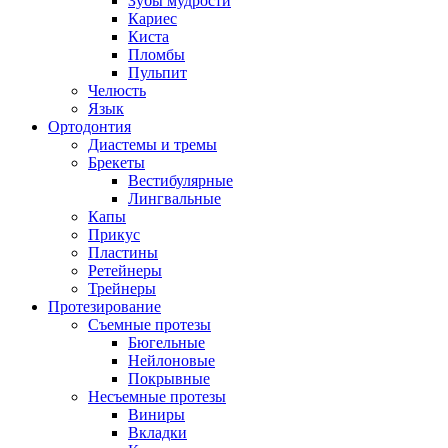
Зубы мудрости
Кариес
Киста
Пломбы
Пульпит
Челюсть
Язык
Ортодонтия
Диастемы и тремы
Брекеты
Вестибулярные
Лингвальные
Капы
Прикус
Пластины
Ретейнеры
Трейнеры
Протезирование
Съемные протезы
Бюгельные
Нейлоновые
Покрывные
Несъемные протезы
Виниры
Вкладки