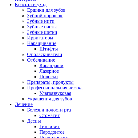
Красота и уход
Ершики для зубов
Зубной порошок
Зубные нити
Зубные пасты
Зубные щетки
Ирригаторы
Наращивание
Штифты
Ополаскиватели
Отбеливание
Карандаши
Лазерное
Полоски
Препараты, продукты
Профессиональная чистка
Ультразвуковая
Украшения для зубов
Лечение
Болезни полости рта
Стоматит
Десны
Гингивит
Пародонтоз
Периодонтит