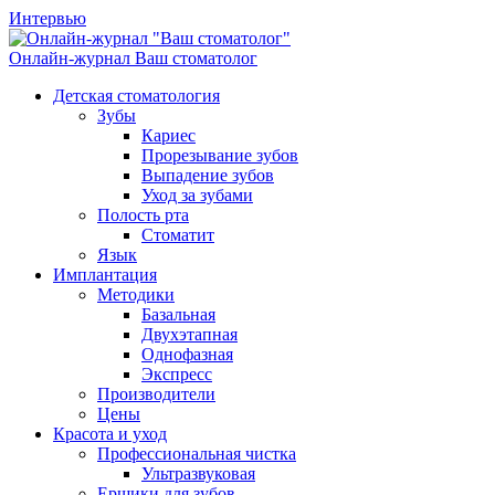
Интервью
Онлайн-журнал
Ваш стоматолог
Детская стоматология
Зубы
Кариес
Прорезывание зубов
Выпадение зубов
Уход за зубами
Полость рта
Стоматит
Язык
Имплантация
Методики
Базальная
Двухэтапная
Однофазная
Экспресс
Производители
Цены
Красота и уход
Профессиональная чистка
Ультразвуковая
Ершики для зубов