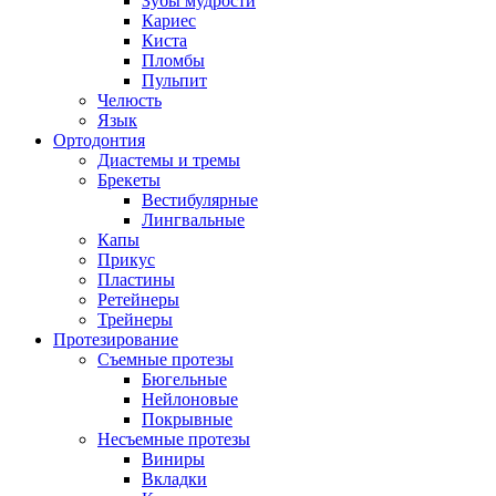
Зубы мудрости
Кариес
Киста
Пломбы
Пульпит
Челюсть
Язык
Ортодонтия
Диастемы и тремы
Брекеты
Вестибулярные
Лингвальные
Капы
Прикус
Пластины
Ретейнеры
Трейнеры
Протезирование
Съемные протезы
Бюгельные
Нейлоновые
Покрывные
Несъемные протезы
Виниры
Вкладки