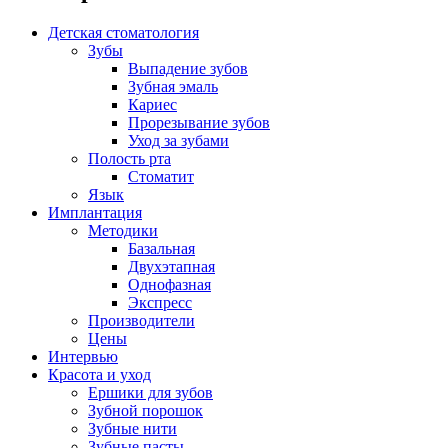
Детская стоматология
Зубы
Выпадение зубов
Зубная эмаль
Кариес
Прорезывание зубов
Уход за зубами
Полость рта
Стоматит
Язык
Имплантация
Методики
Базальная
Двухэтапная
Однофазная
Экспресс
Производители
Цены
Интервью
Красота и уход
Ершики для зубов
Зубной порошок
Зубные нити
Зубные пасты