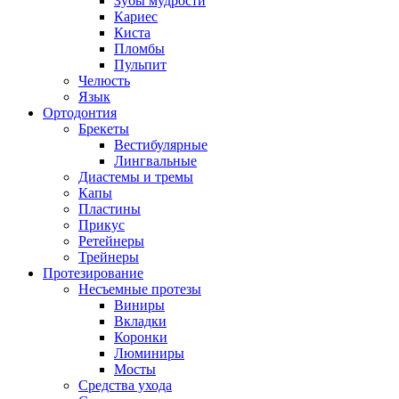
Зубы мудрости
Кариес
Киста
Пломбы
Пульпит
Челюсть
Язык
Ортодонтия
Брекеты
Вестибулярные
Лингвальные
Диастемы и тремы
Капы
Пластины
Прикус
Ретейнеры
Трейнеры
Протезирование
Несъемные протезы
Виниры
Вкладки
Коронки
Люминиры
Мосты
Средства ухода