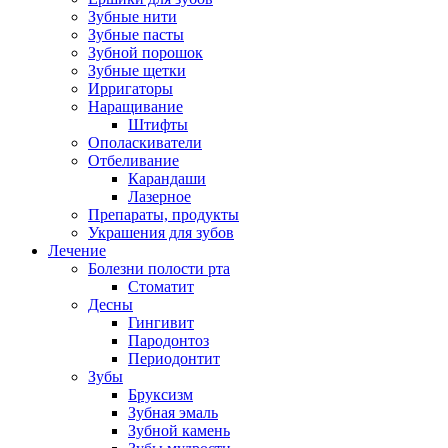
Зубные нити
Зубные пасты
Зубной порошок
Зубные щетки
Ирригаторы
Наращивание
Штифты
Ополаскиватели
Отбеливание
Карандаши
Лазерное
Препараты, продукты
Украшения для зубов
Лечение
Болезни полости рта
Стоматит
Десны
Гингивит
Пародонтоз
Периодонтит
Зубы
Бруксизм
Зубная эмаль
Зубной камень