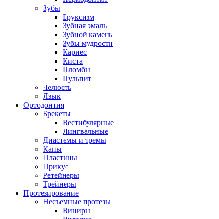
Зубы
Бруксизм
Зубная эмаль
Зубной камень
Зубы мудрости
Кариес
Киста
Пломбы
Пульпит
Челюсть
Язык
Ортодонтия
Брекеты
Вестибулярные
Лингвальные
Диастемы и тремы
Капы
Пластины
Прикус
Ретейнеры
Трейнеры
Протезирование
Несъемные протезы
Виниры