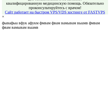
квалифицированную медицинскую помощь. Обязательно
проконсультируйтесь с врачом!
Сайт работает на быстром VPS/VDS хостинге от FASTVPS
×
фывафыа вфук афукм фмвам фвам вамывам выамв фмвам
фвам вамывам выамв