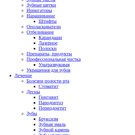
Зубные щетки
Ирригаторы
Наращивание
Штифты
Ополаскиватели
Отбеливание
Карандаши
Лазерное
Полоски
Препараты, продукты
Профессиональная чистка
Ультразвуковая
Украшения для зубов
Лечение
Болезни полости рта
Стоматит
Десны
Гингивит
Пародонтоз
Периодонтит
Зубы
Бруксизм
Зубная эмаль
Зубной камень