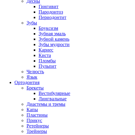
Десны
Гингивит
Пародонтоз
Периодонтит
Зубы
Бруксизм
Зубная эмаль
Зубной камень
Зубы мудрости
Кариес
Киста
Пломбы
Пульпит
Челюсть
Язык
Ортодонтия
Брекеты
Вестибулярные
Лингвальные
Диастемы и тремы
Капы
Пластины
Прикус
Ретейнеры
Трейнеры