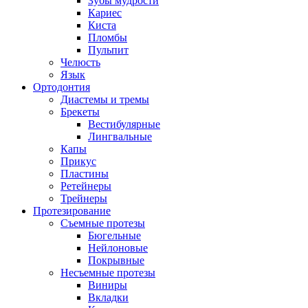
Зубы мудрости
Кариес
Киста
Пломбы
Пульпит
Челюсть
Язык
Ортодонтия
Диастемы и тремы
Брекеты
Вестибулярные
Лингвальные
Капы
Прикус
Пластины
Ретейнеры
Трейнеры
Протезирование
Съемные протезы
Бюгельные
Нейлоновые
Покрывные
Несъемные протезы
Виниры
Вкладки