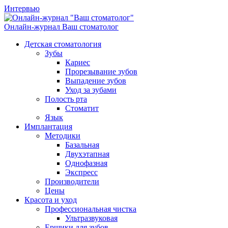
Интервью
Онлайн-журнал
Ваш стоматолог
Детская стоматология
Зубы
Кариес
Прорезывание зубов
Выпадение зубов
Уход за зубами
Полость рта
Стоматит
Язык
Имплантация
Методики
Базальная
Двухэтапная
Однофазная
Экспресс
Производители
Цены
Красота и уход
Профессиональная чистка
Ультразвуковая
Ершики для зубов