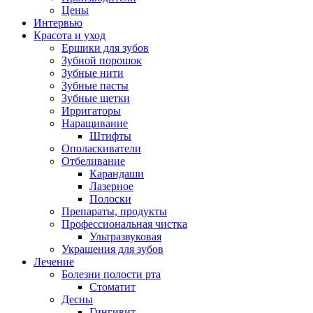
Цены
Интервью
Красота и уход
Ершики для зубов
Зубной порошок
Зубные нити
Зубные пасты
Зубные щетки
Ирригаторы
Наращивание
Штифты
Ополаскиватели
Отбеливание
Карандаши
Лазерное
Полоски
Препараты, продукты
Профессиональная чистка
Ультразвуковая
Украшения для зубов
Лечение
Болезни полости рта
Стоматит
Десны
Гингивит