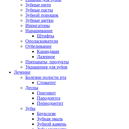
Зубные нити
Зубные пасты
Зубной порошок
Зубные щетки
Ирригаторы
Наращивание
Штифты
Ополаскиватели
Отбеливание
Карандаши
Лазерное
Препараты, продукты
Украшения для зубов
Лечение
Болезни полости рта
Стоматит
Десны
Гингивит
Пародонтоз
Периодонтит
Зубы
Бруксизм
Зубная эмаль
Зубной камень