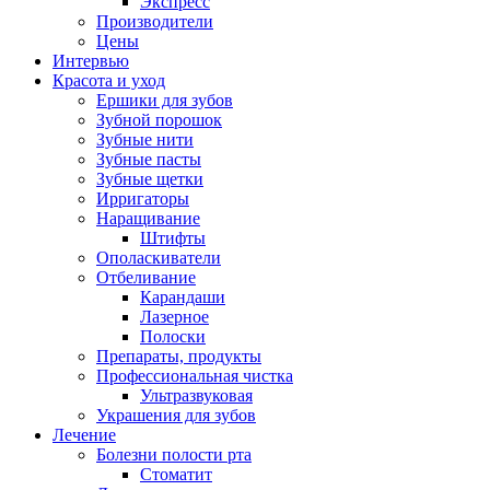
Экспресс
Производители
Цены
Интервью
Красота и уход
Ершики для зубов
Зубной порошок
Зубные нити
Зубные пасты
Зубные щетки
Ирригаторы
Наращивание
Штифты
Ополаскиватели
Отбеливание
Карандаши
Лазерное
Полоски
Препараты, продукты
Профессиональная чистка
Ультразвуковая
Украшения для зубов
Лечение
Болезни полости рта
Стоматит