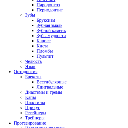
Пародонтоз
Периодонтит
Зубы
Бруксизм
Зубная эмаль
Зубной камень
Зубы мудрости
Кариес
Киста
Пломбы
Пульпит
Челюсть
Язык
Ортодонтия
Брекеты
Вестибулярные
Лингвальные
Диастемы и тремы
Капы
Пластины
Прикус
Ретейнеры
Трейнеры
Протезирование