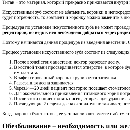
Титан – это материал, который прекрасно приживается внутри 
Искусственный зуб состоит из абатмента, коронки и непосредс
будет потребность, то абатмент и коронку можно заменить в лю
Процедура по установке искусственного зуба не может проводит
рецепторов, но ведь к ней необходимо добраться через разрез
Поэтому начинается данная процедура из введения анестезии. 
Процесс установки искусственного зуба состоит из следующих 
После воздействия анестезии доктор разрезает десну.
В костной ткани просверливается отверстие, в которое б
имплантата.
В зафиксированный корень вкручивается заглушка.
Разрезанная десна зашивается.
Через14—20 дней пациент повторно посещает стоматолога
Для окончательного приживления титанового корня потр
После этого пациент опять посещает врача для удаления 
Последующие 2 недели десна окончательно заживает, поэ
Когда коронка будет готова, ее устанавливают вместе с абатм
Обезболивание – необходимость или же