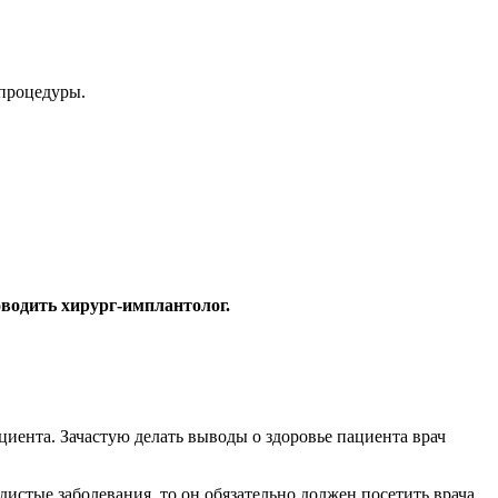
 процедуры.
оводить хирург-имплантолог.
иента. Зачастую делать выводы о здоровье пациента врач
дистые заболевания, то он обязательно должен посетить врача