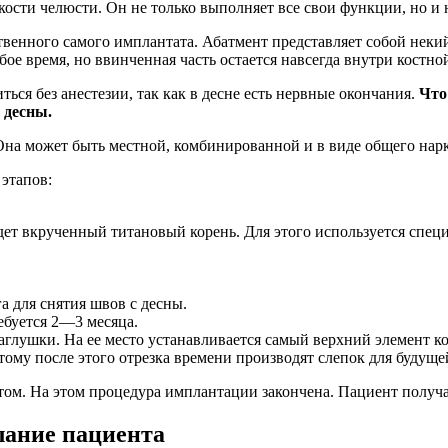
кости челюсти. Он не только выполняет все свои функции, но и 
твенного самого имплантата. Абатмент представляет собой некий
бое время, но ввинченная часть остается навсегда внутри костно
ься без анестезии, так как в десне есть нервные окончания.
Что
 десны.
Она может быть местной, комбинированной и в виде общего нарк
этапов:
удет вкрученный титановый корень. Для этого используется спец
 для снятия швов с десны.
ебуется 2—3 месяца.
заглушки. На ее место устанавливается самый верхний элемент 
тому после этого отрезка времени производят слепок для будуще
ентом. На этом процедура имплантации закончена. Пациент получ
лание пациента