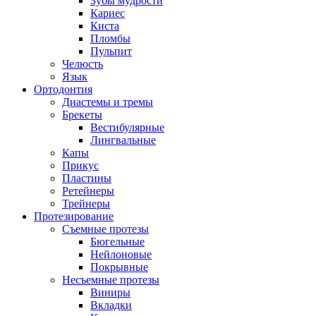
Зубы мудрости
Кариес
Киста
Пломбы
Пульпит
Челюсть
Язык
Ортодонтия
Диастемы и тремы
Брекеты
Вестибулярные
Лингвальные
Капы
Прикус
Пластины
Ретейнеры
Трейнеры
Протезирование
Съемные протезы
Бюгельные
Нейлоновые
Покрывные
Несъемные протезы
Виниры
Вкладки