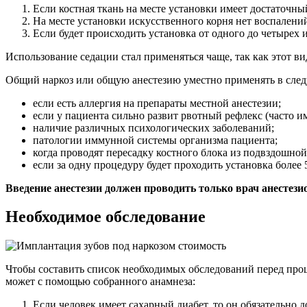
Если костная ткань на месте установки имеет достаточны
На месте установки искусственного корня нет воспалени
Если будет происходить установка от одного до четырех 
Использование седации стал применяться чаще, так как этот в
Общий наркоз или общую анестезию уместно применять в сле
если есть аллергия на препараты местной анестезии;
если у пациента сильно развит рвотный рефлекс (часто и
наличие различных психологических заболеваний;
патологии иммунной системы организма пациента;
когда проводят пересадку костного блока из подвздошной
если за одну процедуру будет проходить установка более
Введение анестезии должен проводить только врач анестез
Необходимое обследование
Чтобы составить список необходимых обследований перед проц
может с помощью собранного анамнеза:
Если человек имеет сахарный диабет, то он обязательно д