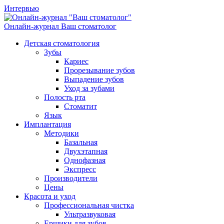
Интервью
Онлайн-журнал
Ваш стоматолог
Детская стоматология
Зубы
Кариес
Прорезывание зубов
Выпадение зубов
Уход за зубами
Полость рта
Стоматит
Язык
Имплантация
Методики
Базальная
Двухэтапная
Однофазная
Экспресс
Производители
Цены
Красота и уход
Профессиональная чистка
Ультразвуковая
Ершики для зубов