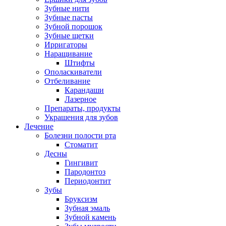
Зубные нити
Зубные пасты
Зубной порошок
Зубные щетки
Ирригаторы
Наращивание
Штифты
Ополаскиватели
Отбеливание
Карандаши
Лазерное
Препараты, продукты
Украшения для зубов
Лечение
Болезни полости рта
Стоматит
Десны
Гингивит
Пародонтоз
Периодонтит
Зубы
Бруксизм
Зубная эмаль
Зубной камень