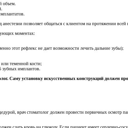
й объем.
й.
имплантатов.
ид анестезии позволяет общаться с клиентом на протяжении всей
дующих моментах:
менно этот рефлекс не дает возможности лечить дальние зубы);
 или теменной кости;
 5 зубных имплантов.
иолог. Саму установку искусственных конструкций должен пр
едурой, врач стоматолог должен провести первичных осмотр пац
олжен сдать кровь на глюкозу. Если пациент имеет сердечно-сосу