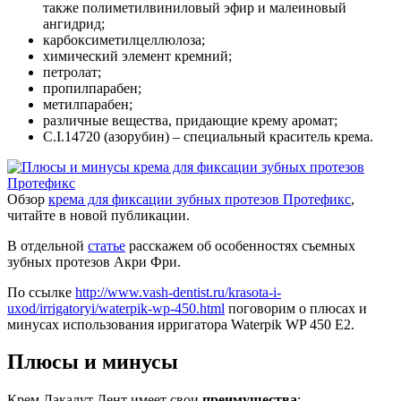
также полиметилвиниловый эфир и малеиновый
ангидрид;
карбоксиметилцеллюлоза;
химический элемент кремний;
петролат;
пропилпарабен;
метилпарабен;
различные вещества, придающие крему аромат;
С.I.14720 (азорубин) – специальный краситель крема.
Обзор
крема для фиксации зубных протезов Протефикс
,
читайте в новой публикации.
В отдельной
статье
расскажем об особенностях съемных
зубных протезов Акри Фри.
По ссылке
http://www.vash-dentist.ru/krasota-i-
uxod/irrigatoryi/waterpik-wp-450.html
поговорим о плюсах и
минусах использования ирригатора Waterpik WP 450 E2.
Плюсы и минусы
Крем Лакалут Дент имеет свои
преимущества
: