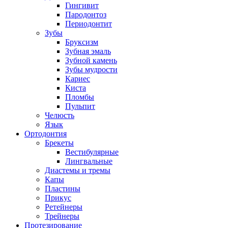
Гингивит
Пародонтоз
Периодонтит
Зубы
Бруксизм
Зубная эмаль
Зубной камень
Зубы мудрости
Кариес
Киста
Пломбы
Пульпит
Челюсть
Язык
Ортодонтия
Брекеты
Вестибулярные
Лингвальные
Диастемы и тремы
Капы
Пластины
Прикус
Ретейнеры
Трейнеры
Протезирование