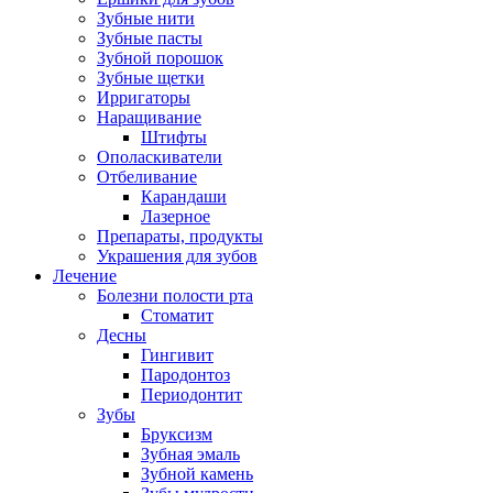
Зубные нити
Зубные пасты
Зубной порошок
Зубные щетки
Ирригаторы
Наращивание
Штифты
Ополаскиватели
Отбеливание
Карандаши
Лазерное
Препараты, продукты
Украшения для зубов
Лечение
Болезни полости рта
Стоматит
Десны
Гингивит
Пародонтоз
Периодонтит
Зубы
Бруксизм
Зубная эмаль
Зубной камень