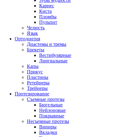
Зубы мудрости
Кариес
Киста
Пломбы
Пульпит
Челюсть
Язык
Ортодонтия
Диастемы и тремы
Брекеты
Вестибулярные
Лингвальные
Капы
Прикус
Пластины
Ретейнеры
Трейнеры
Протезирование
Съемные протезы
Бюгельные
Нейлоновые
Покрывные
Несъемные протезы
Виниры
Вкладки