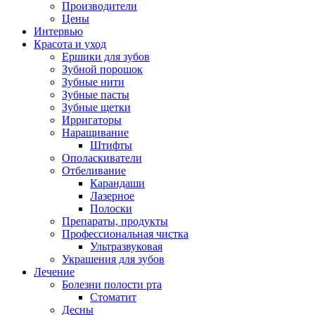
Производители
Цены
Интервью
Красота и уход
Ершики для зубов
Зубной порошок
Зубные нити
Зубные пасты
Зубные щетки
Ирригаторы
Наращивание
Штифты
Ополаскиватели
Отбеливание
Карандаши
Лазерное
Полоски
Препараты, продукты
Профессиональная чистка
Ультразвуковая
Украшения для зубов
Лечение
Болезни полости рта
Стоматит
Десны