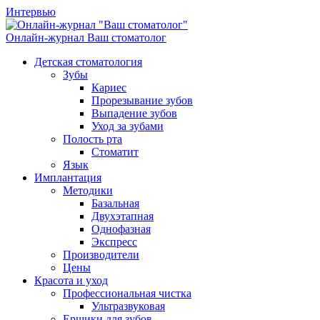
Интервью
Онлайн-журнал
Ваш стоматолог
Детская стоматология
Зубы
Кариес
Прорезывание зубов
Выпадение зубов
Уход за зубами
Полость рта
Стоматит
Язык
Имплантация
Методики
Базальная
Двухэтапная
Однофазная
Экспресс
Производители
Цены
Красота и уход
Профессиональная чистка
Ультразвуковая
Ершики для зубов