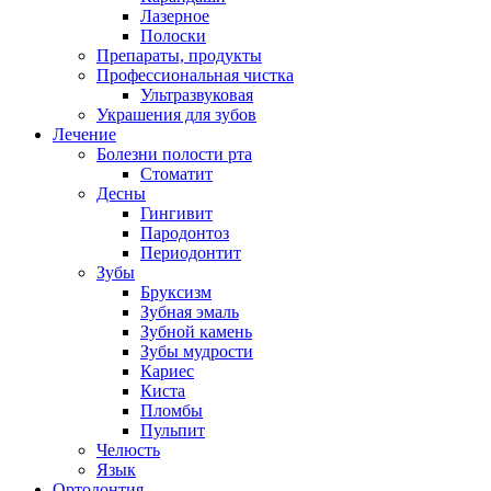
Лазерное
Полоски
Препараты, продукты
Профессиональная чистка
Ультразвуковая
Украшения для зубов
Лечение
Болезни полости рта
Стоматит
Десны
Гингивит
Пародонтоз
Периодонтит
Зубы
Бруксизм
Зубная эмаль
Зубной камень
Зубы мудрости
Кариес
Киста
Пломбы
Пульпит
Челюсть
Язык
Ортодонтия