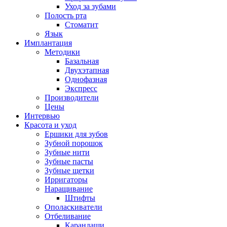
Уход за зубами
Полость рта
Стоматит
Язык
Имплантация
Методики
Базальная
Двухэтапная
Однофазная
Экспресс
Производители
Цены
Интервью
Красота и уход
Ершики для зубов
Зубной порошок
Зубные нити
Зубные пасты
Зубные щетки
Ирригаторы
Наращивание
Штифты
Ополаскиватели
Отбеливание
Карандаши