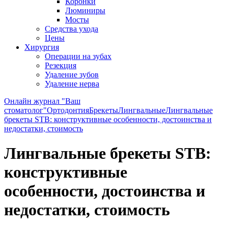
Коронки
Люминиры
Мосты
Средства ухода
Цены
Хирургия
Операции на зубах
Резекция
Удаление зубов
Удаление нерва
Онлайн журнал "Ваш
стоматолог"
Ортодонтия
Брекеты
Лингвальные
Лингвальные
брекеты STB: конструктивные особенности, достоинства и
недостатки, стоимость
Лингвальные брекеты STB:
конструктивные
особенности, достоинства и
недостатки, стоимость