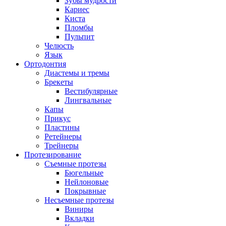
Зубы мудрости
Кариес
Киста
Пломбы
Пульпит
Челюсть
Язык
Ортодонтия
Диастемы и тремы
Брекеты
Вестибулярные
Лингвальные
Капы
Прикус
Пластины
Ретейнеры
Трейнеры
Протезирование
Съемные протезы
Бюгельные
Нейлоновые
Покрывные
Несъемные протезы
Виниры
Вкладки