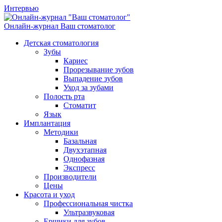
Интервью
Онлайн-журнал
Ваш стоматолог
Детская стоматология
Зубы
Кариес
Прорезывание зубов
Выпадение зубов
Уход за зубами
Полость рта
Стоматит
Язык
Имплантация
Методики
Базальная
Двухэтапная
Однофазная
Экспресс
Производители
Цены
Красота и уход
Профессиональная чистка
Ультразвуковая
Ершики для зубов