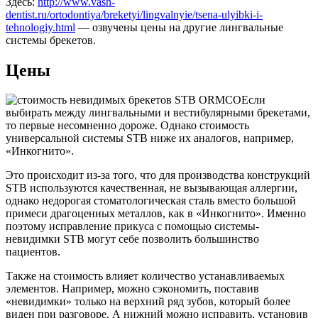
Здесь:
http://www.vash-
dentist.ru/ortodontiya/breketyi/lingvalnyie/tsena-ulyibki-i-
tehnologiy.html
— озвучены цены на другие лингвальные
системы брекетов.
Цены
Если
выбирать между лингвальными и вестибулярными брекетами,
то первые несомненно дороже. Однако стоимость
универсальной системы STB ниже их аналогов, например,
«Инкогнито».
Это происходит из-за того, что для производства конструкций
STB используются качественная, не вызывающая аллергии,
однако недорогая стоматологическая сталь вместо большой
примеси драгоценных металлов, как в «Инкогнито». Именно
поэтому исправление прикуса с помощью системы-
невидимки STB могут себе позволить большинство
пациентов.
Также на стоимость влияет количество устанавливаемых
элементов. Например, можно сэкономить, поставив
«невидимки» только на верхний ряд зубов, который более
виден при разговоре. А нижний можно исправить, установив