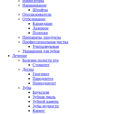
Ирригаторы
Наращивание
Штифты
Ополаскиватели
Отбеливание
Карандаши
Лазерное
Полоски
Препараты, продукты
Профессиональная чистка
Ультразвуковая
Украшения для зубов
Лечение
Болезни полости рта
Стоматит
Десны
Гингивит
Пародонтоз
Периодонтит
Зубы
Бруксизм
Зубная эмаль
Зубной камень
Зубы мудрости
Кариес