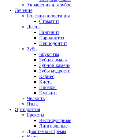
Украшения для зубов
Лечение
Болезни полости рта
Стоматит
Десны
Гингивит
Пародонтоз
Периодонтит
Зубы
Бруксизм
Зубная эмаль
Зубной камень
Зубы мудрости
Кариес
Киста
Пломбы
Пульпит
Челюсть
Язык
Ортодонтия
Брекеты
Вестибулярные
Лингвальные
Диастемы и тремы
Капы