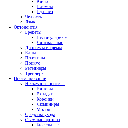
Киста
Пломбы
Пульпит
Челюсть
Язык
Ортодонтия
Брекеты
Вестибулярные
Лингвальные
Диастемы и тремы
Капы
Пластины
Прикус
Ретейнеры
Трейнеры
Протезирование
Несъемные протезы
Виниры
Вкладки
Коронки
Люминиры
Мосты
Средства ухода
Съемные протезы
Бюгельные