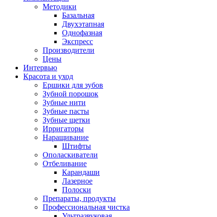
Методики
Базальная
Двухэтапная
Однофазная
Экспресс
Производители
Цены
Интервью
Красота и уход
Ершики для зубов
Зубной порошок
Зубные нити
Зубные пасты
Зубные щетки
Ирригаторы
Наращивание
Штифты
Ополаскиватели
Отбеливание
Карандаши
Лазерное
Полоски
Препараты, продукты
Профессиональная чистка
Ультразвуковая