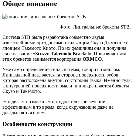
Общее описание
Фото: Лингвальные брекеты STB.
Система STB была разработана совместно двумя
известнейшими ортодонтами итальянцем Скузо Джузеппе и
японцем Такемото Киото. По их фамилиям она и получила
свое название «
Scuzzo Takemoto Bracket
». Производством
этих брекетов занимается корпорация
ORMCO
.
Уже само определение типа системы, говорит о многом.
Лингвальной называется та сторона поверхности зубов,
которая расположена внутри, со стороны языка. Именно туда,
к внутренней поверхности эмали, и прикрепляются брекеты
Скузо и Такемото.
Это делает возможным ортодонтическое лечение
эффективным в то время, когда окружающие даже не
догадываются о нем.
Особенности конструкции
В отличие от их предшественников, здесь было устранено