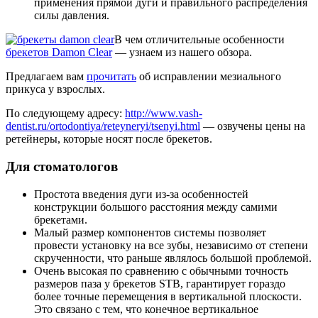
применения прямой дуги и правильного распределения
силы давления.
В чем отличительные особенности
брекетов Damon Clear
— узнаем из нашего обзора.
Предлагаем вам
прочитать
об исправлении мезиального
прикуса у взрослых.
По следующему адресу:
http://www.vash-
dentist.ru/ortodontiya/reteyneryi/tsenyi.html
— озвучены цены на
ретейнеры, которые носят после брекетов.
Для стоматологов
Простота введения дуги из-за особенностей
конструкции большого расстояния между самими
брекетами.
Малый размер компонентов системы позволяет
провести установку на все зубы, независимо от степени
скрученности, что раньше являлось большой проблемой.
Очень высокая по сравнению с обычными точность
размеров паза у брекетов STB, гарантирует гораздо
более точные перемещения в вертикальной плоскости.
Это связано с тем, что конечное вертикальное