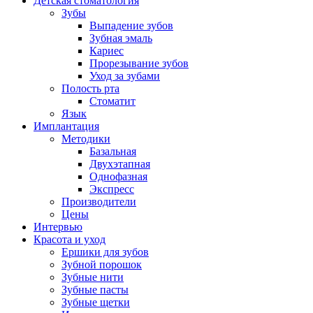
Детская стоматология
Зубы
Выпадение зубов
Зубная эмаль
Кариес
Прорезывание зубов
Уход за зубами
Полость рта
Стоматит
Язык
Имплантация
Методики
Базальная
Двухэтапная
Однофазная
Экспресс
Производители
Цены
Интервью
Красота и уход
Ершики для зубов
Зубной порошок
Зубные нити
Зубные пасты
Зубные щетки