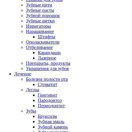
Зубные нити
Зубные пасты
Зубной порошок
Зубные щетки
Ирригаторы
Наращивание
Штифты
Ополаскиватели
Отбеливание
Карандаши
Лазерное
Препараты, продукты
Украшения для зубов
Лечение
Болезни полости рта
Стоматит
Десны
Гингивит
Пародонтоз
Периодонтит
Зубы
Бруксизм
Зубная эмаль
Зубной камень