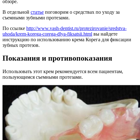
обзоре.
В отдельной
статье
поговорим о средствах по уходу за
съемными зубными протезами.
По ссылке
http://www.vash-dentist.ru/protezirovanie/sredstva-
uhoda/krem-korega-corega-dlya-fiksatsii.html
вы найдете
инструкцию по использованию крема Корега для фиксации
зубных протезов.
Показания и противопоказания
Использовать этот крем рекомендуется всем пациентам,
пользующимся съемными протезами.