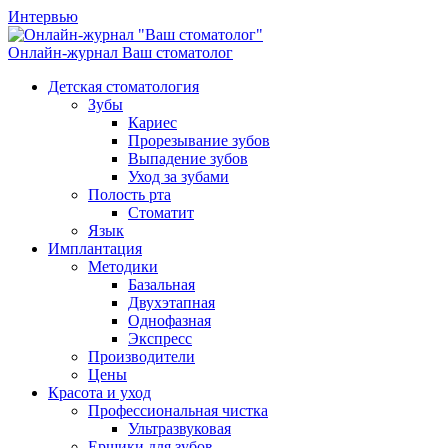
Интервью
Онлайн-журнал
Ваш стоматолог
Детская стоматология
Зубы
Кариес
Прорезывание зубов
Выпадение зубов
Уход за зубами
Полость рта
Стоматит
Язык
Имплантация
Методики
Базальная
Двухэтапная
Однофазная
Экспресс
Производители
Цены
Красота и уход
Профессиональная чистка
Ультразвуковая
Ершики для зубов