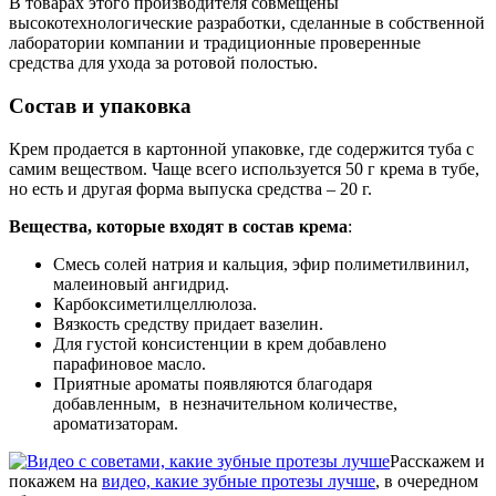
В товарах этого производителя совмещены
высокотехнологические разработки, сделанные в собственной
лаборатории компании и традиционные проверенные
средства для ухода за ротовой полостью.
Состав и упаковка
Крем продается в картонной упаковке, где содержится туба с
самим веществом. Чаще всего используется 50 г крема в тубе,
но есть и другая форма выпуска средства – 20 г.
Вещества, которые входят в состав крема
:
Смесь солей натрия и кальция, эфир полиметилвинил,
малеиновый ангидрид.
Карбоксиметилцеллюлоза.
Вязкость средству придает вазелин.
Для густой консистенции в крем добавлено
парафиновое масло.
Приятные ароматы появляются благодаря
добавленным, в незначительном количестве,
ароматизаторам.
Расскажем и
покажем на
видео, какие зубные протезы лучше
, в очередном