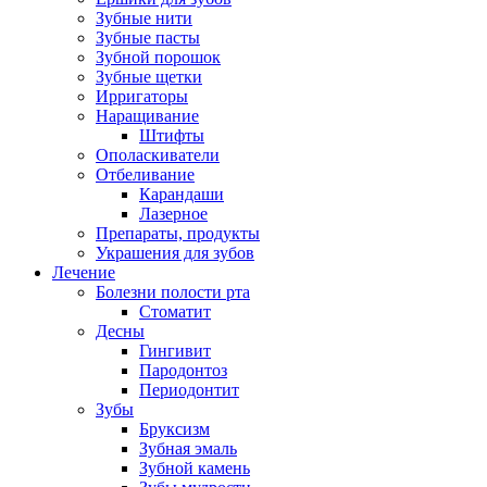
Зубные нити
Зубные пасты
Зубной порошок
Зубные щетки
Ирригаторы
Наращивание
Штифты
Ополаскиватели
Отбеливание
Карандаши
Лазерное
Препараты, продукты
Украшения для зубов
Лечение
Болезни полости рта
Стоматит
Десны
Гингивит
Пародонтоз
Периодонтит
Зубы
Бруксизм
Зубная эмаль
Зубной камень