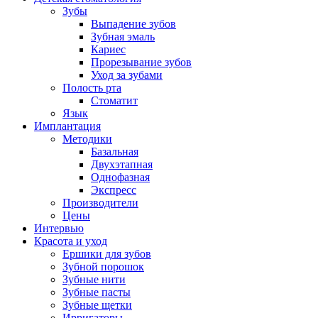
Зубы
Выпадение зубов
Зубная эмаль
Кариес
Прорезывание зубов
Уход за зубами
Полость рта
Стоматит
Язык
Имплантация
Методики
Базальная
Двухэтапная
Однофазная
Экспресс
Производители
Цены
Интервью
Красота и уход
Ершики для зубов
Зубной порошок
Зубные нити
Зубные пасты
Зубные щетки
Ирригаторы