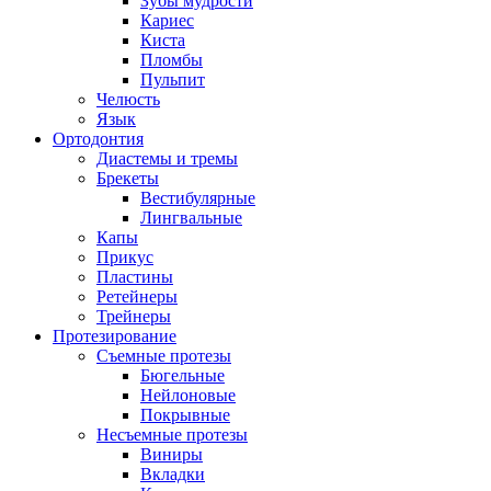
Зубы мудрости
Кариес
Киста
Пломбы
Пульпит
Челюсть
Язык
Ортодонтия
Диастемы и тремы
Брекеты
Вестибулярные
Лингвальные
Капы
Прикус
Пластины
Ретейнеры
Трейнеры
Протезирование
Съемные протезы
Бюгельные
Нейлоновые
Покрывные
Несъемные протезы
Виниры
Вкладки