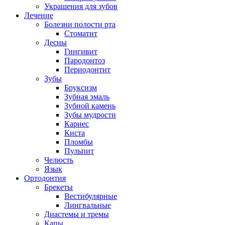
Украшения для зубов
Лечение
Болезни полости рта
Стоматит
Десны
Гингивит
Пародонтоз
Периодонтит
Зубы
Бруксизм
Зубная эмаль
Зубной камень
Зубы мудрости
Кариес
Киста
Пломбы
Пульпит
Челюсть
Язык
Ортодонтия
Брекеты
Вестибулярные
Лингвальные
Диастемы и тремы
Капы