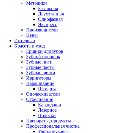
Методики
Базальная
Двухэтапная
Однофазная
Экспресс
Производители
Цены
Интервью
Красота и уход
Ершики для зубов
Зубной порошок
Зубные нити
Зубные пасты
Зубные щетки
Ирригаторы
Наращивание
Штифты
Ополаскиватели
Отбеливание
Карандаши
Лазерное
Полоски
Препараты, продукты
Профессиональная чистка
Ультразвуковая