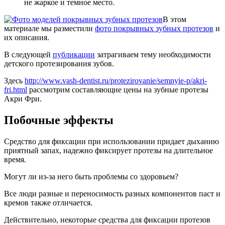
не жаркое и темное место.
В этом
материале мы разместили
фото покрывных зубных протезов
и
их описания.
В следующей
публикации
затрагиваем тему необходимости
детского протезирования зубов.
Здесь
http://www.vash-dentist.ru/protezirovanie/semnyie-p/akri-
fri.html
рассмотрим составляющие цены на зубные протезы
Акри Фри.
Побочные эффекты
Средство для фиксации при использовании придает дыханию
приятный запах, надежно фиксирует протезы на длительное
время.
Могут ли из-за него быть проблемы со здоровьем?
Все люди разные и переносимость разных компонентов паст и
кремов также отличается.
Действительно, некоторые средства для фиксации протезов