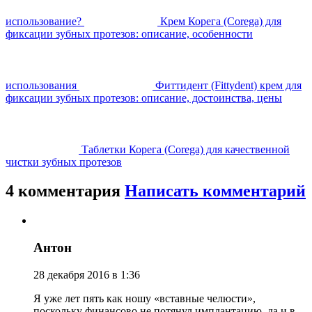
использование?
Крем Корега (Corega) для
фиксации зубных протезов: описание, особенности
использования
Фиттидент (Fittydent) крем для
фиксации зубных протезов: описание, достоинства, цены
Таблетки Корега (Corega) для качественной
чистки зубных протезов
4 комментария
Написать комментарий
Антон
28 декабря 2016 в 1:36
Я уже лет пять как ношу «вставные челюсти»,
поскольку финансово не потянул имплантацию, да и в