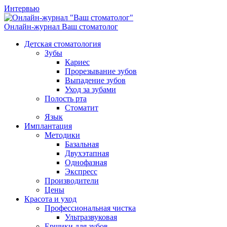
Интервью
Онлайн-журнал
Ваш стоматолог
Детская стоматология
Зубы
Кариес
Прорезывание зубов
Выпадение зубов
Уход за зубами
Полость рта
Стоматит
Язык
Имплантация
Методики
Базальная
Двухэтапная
Однофазная
Экспресс
Производители
Цены
Красота и уход
Профессиональная чистка
Ультразвуковая
Ершики для зубов