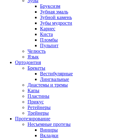
Зубы
Бруксизм
Зубная эмаль
Зубной камень
Зубы мудрости
Кариес
Киста
Пломбы
Пульпит
Челюсть
Язык
Ортодонтия
Брекеты
Вестибулярные
Лингвальные
Диастемы и тремы
Капы
Пластины
Прикус
Ретейнеры
Трейнеры
Протезирование
Несъемные протезы
Виниры
Вкладки