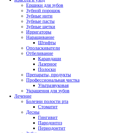
Ершики для зубов
Зубной порошок
Зубные нити
Зубные пасты
Зубные щетки
Ирригаторы
Наращивание
Штифты
Ополаскиватели
Отбеливание
Карандаши
Лазерное
Полоски
Препараты, продукты
Профессиональная чистка
Ультразвуковая
Украшения для зубов
Лечение
Болезни полости рта
Стоматит
Десны
Гингивит
Пародонтоз
Периодонтит