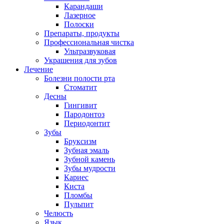
Карандаши
Лазерное
Полоски
Препараты, продукты
Профессиональная чистка
Ультразвуковая
Украшения для зубов
Лечение
Болезни полости рта
Стоматит
Десны
Гингивит
Пародонтоз
Периодонтит
Зубы
Бруксизм
Зубная эмаль
Зубной камень
Зубы мудрости
Кариес
Киста
Пломбы
Пульпит
Челюсть
Язык