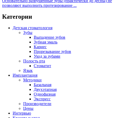
Основательно разрушенные зубы (практически до десны) не
позволяют выполнить протезирование ...
Категории
Детская стоматология
Зубы
Выпадение зубов
Зубная эмаль
Кариес
Прорезывание зубов
Уход за зубами
Полость рта
Стоматит
Язык
Имплантация
Методики
Базальная
Двухэтапная
Однофазная
Экспресс
Производители
Цены
Интервью
Красота и уход