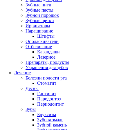
Зубные нити
Зубные пасты
Зубной порошок
Зубные щетки
Ирригаторы
Наращивание
Штифты
Ополаскиватели
Отбеливание
Карандаши
Лазерное
Препараты, продукты
Украшения для зубов
Лечение
Болезни полости рта
Стоматит
Десны
Гингивит
Пародонтоз
Периодонтит
Зубы
Бруксизм
Зубная эмаль
Зубной камень