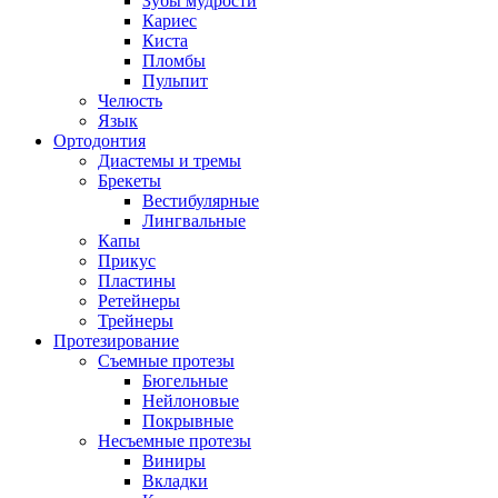
Зубы мудрости
Кариес
Киста
Пломбы
Пульпит
Челюсть
Язык
Ортодонтия
Диастемы и тремы
Брекеты
Вестибулярные
Лингвальные
Капы
Прикус
Пластины
Ретейнеры
Трейнеры
Протезирование
Съемные протезы
Бюгельные
Нейлоновые
Покрывные
Несъемные протезы
Виниры
Вкладки