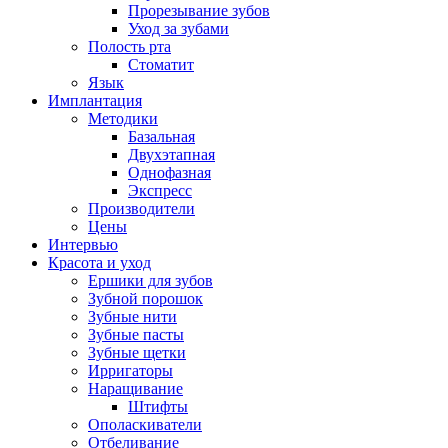
Прорезывание зубов
Уход за зубами
Полость рта
Стоматит
Язык
Имплантация
Методики
Базальная
Двухэтапная
Однофазная
Экспресс
Производители
Цены
Интервью
Красота и уход
Ершики для зубов
Зубной порошок
Зубные нити
Зубные пасты
Зубные щетки
Ирригаторы
Наращивание
Штифты
Ополаскиватели
Отбеливание