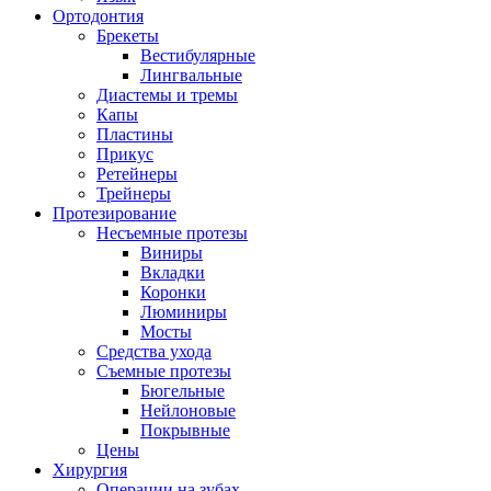
Ортодонтия
Брекеты
Вестибулярные
Лингвальные
Диастемы и тремы
Капы
Пластины
Прикус
Ретейнеры
Трейнеры
Протезирование
Несъемные протезы
Виниры
Вкладки
Коронки
Люминиры
Мосты
Средства ухода
Съемные протезы
Бюгельные
Нейлоновые
Покрывные
Цены
Хирургия
Операции на зубах