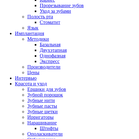
Прорезывание зубов
Уход за зубами
Полость рта
Стоматит
Язык
Имплантация
Методики
Базальная
Двухэтапная
Однофазная
Экспресс
Производители
Цены
Интервью
Красота и уход
Ершики для зубов
Зубной порошок
Зубные нити
Зубные пасты
Зубные щетки
Ирригаторы
Наращивание
Штифты
Ополаскиватели