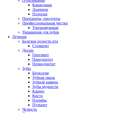
Отбеливание
Карандаши
Лазерное
Полоски
Препараты, продукты
Профессиональная чистка
Ультразвуковая
Украшения для зубов
Лечение
Болезни полости рта
Стоматит
Десны
Гингивит
Пародонтоз
Периодонтит
Зубы
Бруксизм
Зубная эмаль
Зубной камень
Зубы мудрости
Кариес
Киста
Пломбы
Пульпит
Челюсть