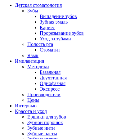
Детская стоматология
Зубы
Выпадение зубов
Зубная эмаль
Кариес
Прорезывание зубов
Уход за зубами
Полость рта
Стоматит
Язык
Имплантация
Методики
Базальная
Двухэтапная
Однофазная
Экспресс
Производители
Цены
Интервью
Красота и уход
Ершики для зубов
Зубной порошок
Зубные нити
Зубные пасты