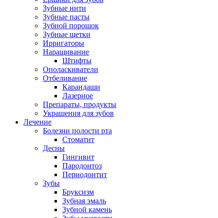
Зубные нити
Зубные пасты
Зубной порошок
Зубные щетки
Ирригаторы
Наращивание
Штифты
Ополаскиватели
Отбеливание
Карандаши
Лазерное
Препараты, продукты
Украшения для зубов
Лечение
Болезни полости рта
Стоматит
Десны
Гингивит
Пародонтоз
Периодонтит
Зубы
Бруксизм
Зубная эмаль
Зубной камень