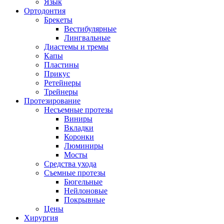
Язык
Ортодонтия
Брекеты
Вестибулярные
Лингвальные
Диастемы и тремы
Капы
Пластины
Прикус
Ретейнеры
Трейнеры
Протезирование
Несъемные протезы
Виниры
Вкладки
Коронки
Люминиры
Мосты
Средства ухода
Съемные протезы
Бюгельные
Нейлоновые
Покрывные
Цены
Хирургия