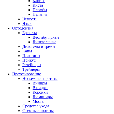
Кариес
Киста
Пломбы
Пульпит
Челюсть
Язык
Ортодонтия
Брекеты
Вестибулярные
Лингвальные
Диастемы и тремы
Капы
Пластины
Прикус
Ретейнеры
Трейнеры
Протезирование
Несъемные протезы
Виниры
Вкладки
Коронки
Люминиры
Мосты
Средства ухода
Съемные протезы