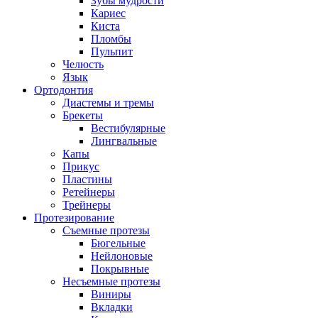
Зубы мудрости
Кариес
Киста
Пломбы
Пульпит
Челюсть
Язык
Ортодонтия
Диастемы и тремы
Брекеты
Вестибулярные
Лингвальные
Капы
Прикус
Пластины
Ретейнеры
Трейнеры
Протезирование
Съемные протезы
Бюгельные
Нейлоновые
Покрывные
Несъемные протезы
Виниры
Вкладки