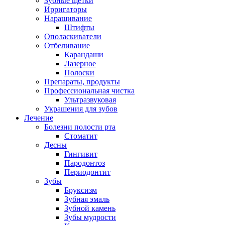
Зубные щетки
Ирригаторы
Наращивание
Штифты
Ополаскиватели
Отбеливание
Карандаши
Лазерное
Полоски
Препараты, продукты
Профессиональная чистка
Ультразвуковая
Украшения для зубов
Лечение
Болезни полости рта
Стоматит
Десны
Гингивит
Пародонтоз
Периодонтит
Зубы
Бруксизм
Зубная эмаль
Зубной камень
Зубы мудрости