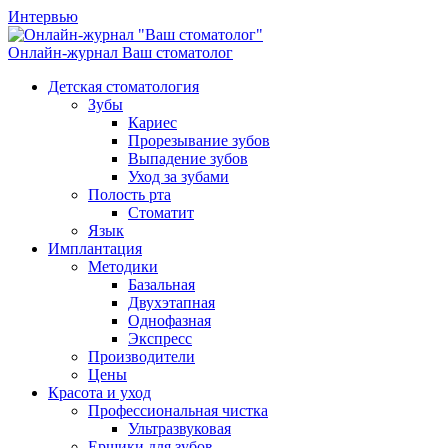
Интервью
Онлайн-журнал
Ваш стоматолог
Детская стоматология
Зубы
Кариес
Прорезывание зубов
Выпадение зубов
Уход за зубами
Полость рта
Стоматит
Язык
Имплантация
Методики
Базальная
Двухэтапная
Однофазная
Экспресс
Производители
Цены
Красота и уход
Профессиональная чистка
Ультразвуковая
Ершики для зубов