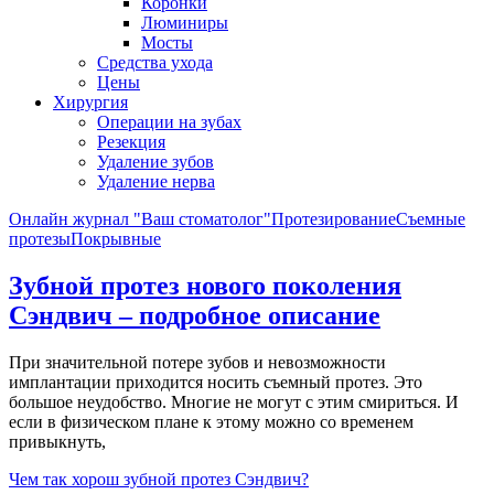
Коронки
Люминиры
Мосты
Средства ухода
Цены
Хирургия
Операции на зубах
Резекция
Удаление зубов
Удаление нерва
Онлайн журнал "Ваш стоматолог"
Протезирование
Съемные
протезы
Покрывные
Зубной протез нового поколения
Сэндвич – подробное описание
При значительной потере зубов и невозможности
имплантации приходится носить съемный протез. Это
большое неудобство. Многие не могут с этим смириться. И
если в физическом плане к этому можно со временем
привыкнуть,
Чем так хорош зубной протез Сэндвич?