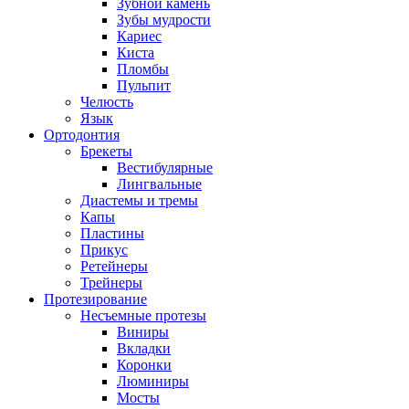
Зубной камень
Зубы мудрости
Кариес
Киста
Пломбы
Пульпит
Челюсть
Язык
Ортодонтия
Брекеты
Вестибулярные
Лингвальные
Диастемы и тремы
Капы
Пластины
Прикус
Ретейнеры
Трейнеры
Протезирование
Несъемные протезы
Виниры
Вкладки
Коронки
Люминиры
Мосты