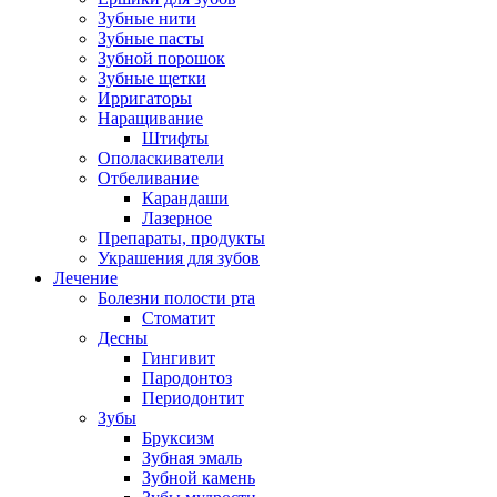
Зубные нити
Зубные пасты
Зубной порошок
Зубные щетки
Ирригаторы
Наращивание
Штифты
Ополаскиватели
Отбеливание
Карандаши
Лазерное
Препараты, продукты
Украшения для зубов
Лечение
Болезни полости рта
Стоматит
Десны
Гингивит
Пародонтоз
Периодонтит
Зубы
Бруксизм
Зубная эмаль
Зубной камень