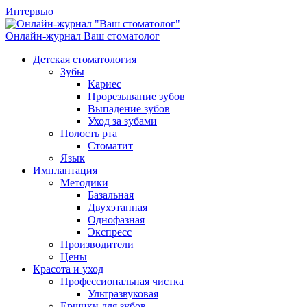
Интервью
Онлайн-журнал
Ваш стоматолог
Детская стоматология
Зубы
Кариес
Прорезывание зубов
Выпадение зубов
Уход за зубами
Полость рта
Стоматит
Язык
Имплантация
Методики
Базальная
Двухэтапная
Однофазная
Экспресс
Производители
Цены
Красота и уход
Профессиональная чистка
Ультразвуковая
Ершики для зубов