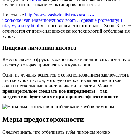
эмали с использованием активированного угля.
По ссылке
http://www.vash-dentist.ru/krasota-i-
uxod/otbelivanie/lazernoe/zubov-zoom-3-opisanie-protseduryi-i-
otzyivyi-o-ney.html
мы поговорим, что это такое – Zoom 3 и чем
отличается от применявшихся ранее технологий отбеливания
зубов.
Пищевая лимонная кислота
Вместо свежего фрукта можно также использовать лимонную
кислоту, которая применяется в кулинарии.
Один из лучших рецептов с ее использованием заключается в
чистке зубов пастой, которую сверху посыпают щепоткой
соли и несколькими кристалликами кислоты. Можно
предварительно смешать все ингредиенты – так
воздействие будет мягче при хорошей эффективности
.
Меры предосторожности
Следует знать, что отбеливать зубы лимоном можно