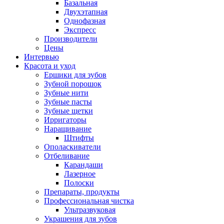
Базальная
Двухэтапная
Однофазная
Экспресс
Производители
Цены
Интервью
Красота и уход
Ершики для зубов
Зубной порошок
Зубные нити
Зубные пасты
Зубные щетки
Ирригаторы
Наращивание
Штифты
Ополаскиватели
Отбеливание
Карандаши
Лазерное
Полоски
Препараты, продукты
Профессиональная чистка
Ультразвуковая
Украшения для зубов