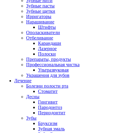
Зубные нити
Зубные пасты
Зубные щетки
Ирригаторы
Наращивание
Штифты
Ополаскиватели
Отбеливание
Карандаши
Лазерное
Полоски
Препараты, продукты
Профессиональная чистка
Ультразвуковая
Украшения для зубов
Лечение
Болезни полости рта
Стоматит
Десны
Гингивит
Пародонтоз
Периодонтит
Зубы
Бруксизм
Зубная эмаль