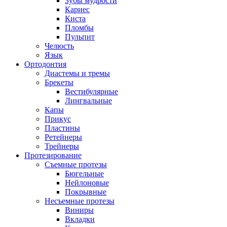
Зубы мудрости
Кариес
Киста
Пломбы
Пульпит
Челюсть
Язык
Ортодонтия
Диастемы и тремы
Брекеты
Вестибулярные
Лингвальные
Капы
Прикус
Пластины
Ретейнеры
Трейнеры
Протезирование
Съемные протезы
Бюгельные
Нейлоновые
Покрывные
Несъемные протезы
Виниры
Вкладки